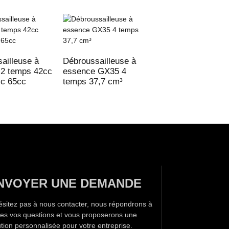
Débroussailleuse 
essence 45,4 cm
ailleuse à
Débroussailleuse à
 2 temps 42cc
essence GX35 4
cc 65cc
temps 37,7 cm³
NVOYER UNE DEMANDE
ésitez pas à nous contacter, nous répondrons à
tes vos questions et vous proposerons une
ution personnalisée pour votre entreprise.