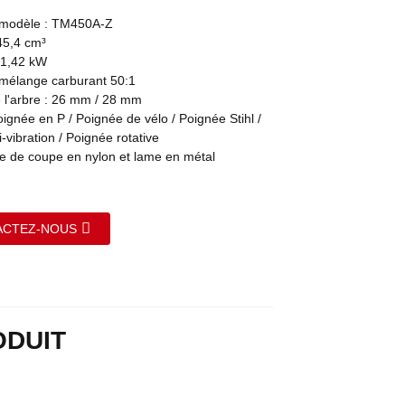
modèle : TM450A-Z
45,4 cm³
 1,42 kW
mélange carburant 50:1
 l'arbre : 26 mm / 28 mm
ignée en P / Poignée de vélo / Poignée Stihl /
-vibration / Poignée rotative
 de coupe en nylon et lame en métal
ACTEZ-NOUS
ODUIT