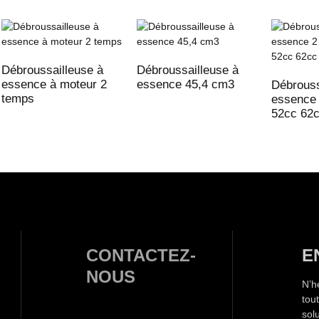
Débroussailleuse à
Débroussailleuse à
essence à moteur 2
essence 45,4 cm3
Débrouss
temps
essence
52cc 62
CONTACTEZ-
E
NOUS
N’h
tou
sol