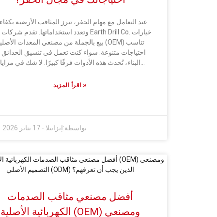
عند التعامل مع مهام الحفر، تبرز المثاقب الأرضية بكفاءت
وتعدد استخداماتها. تقدم شركات مثل Earth Drill Co. 
بيع بالجملة من مصنعي المعدات الأصلية (OEM) تناس
احتياجات متنوعة. سواء كنت تعمل في تنسيق الحدائق أ
البناء، تُحدث هذه الأدوات فرقًا كبيرًا. لا شك في مزايا
استخدام المثاقب الأرضية، فهي تُسهّل الأعمال التي قد
تستغرق ساعات، وتُجنّبك آلام الظهر الناتجة عن الحفر الي
»
اقرأ المزيد
أما إذا كنت في مناطق باردة، فقد تُفكّر في استخدام مث
أرضي مُخصّص للجليد. ولكن انتبه: قد يكون الحفر في الج
صعبًا أحيانًا، فماذا لو لم تكن معداتك مناسبة لهذه الظر
بالتأكيد هذا أمر يستحق التفكير. يُمكّنك الشراء بالجملة 
بواسطة:
إيزابيلا
-
17 يناير 2026
مصنعي المعدات الأصلية من الحصول على معدات متين
ومُصمّمة خصيصًا لتلبية احتياجاتك، مما يُحسّن كفاءة عم
بشكل ملحوظ. ولكن لا تنسَ، قبل الشراء، أن تُدقّق في ج
ما تشتريه. التسرّع في الشراء ليس الخيار الأمثل. أعط
الأولوية دائماً للجودة على مجرد توفير بضعة دولارات - وب
الطريقة، سيؤتي استثمارك ثماره على المدى الطويل.
أفضل مصنعي مثاقب الصدمات
الكهربائية الأصلية (OEM) ومصنعي