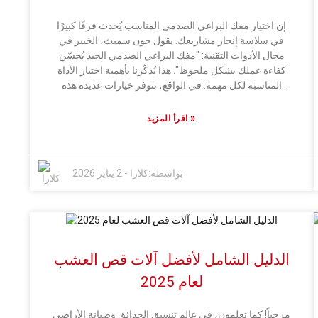
بقاء سيارتك بمظهر رائع لفترة طويلة.
إن اختيار مفك البراغي الصدمي المناسب يُحدث فرقًا كبيرًا
في سلاسة إنجاز مشاريعك. يقول جون سميث، الخبير في
مجال الأدوات التقنية: "مفك البراغي الصدمي الجيد يُحسّن
كفاءة عملك بشكل ملحوظ". هذا يُذكّرنا بأهمية اختيار الأداة
المناسبة لكل مهمة. في الواقع، تتوفر خيارات عديدة هذه
الأيام. لا يقتصر تميز مفك البراغي الصدمي الجيد على قوته
فحسب، بل يجب أن يكون مريحًا في الاستخدام. عند الشراء،
»
اقرأ المزيد
ابحث عن العلامات التجارية التي تُولي اهتمامًا للتصميم المريح
وجودة التصنيع - يتجاهل الكثيرون هذا الأمر وينتهي بهم
المطاف بأداة غير مريحة أو سهلة الكسر، وهذا أمر مُزعج
بواسطة:
كلارا
-
2 يناير 2026
للغاية. ولا تنسَ أن احتياجاتك قد تختلف باختلاف طبيعة عملك.
ما يُناسب مشروعًا ما قد لا يُجدي نفعًا في مشروع آخر. فكّر
قليلًا فيما تقوم به عادةً. قد يُحوّل مفك البراغي غير المناسب
مهمة بسيطة إلى تجربة مُحبطة. لذا، ابحث جيداً، واقرأ
التقييمات، وحاول إيجاد أداة تناسب احتياجاتك تماماً. صدقني،
الأمر يستحق العناء.
الدليل الشامل لأفضل آلات قص العشب
لعام 2025
مرحباً! كما تعلمون، في عالم تنسيق الحدائق وصيانة الأراضي