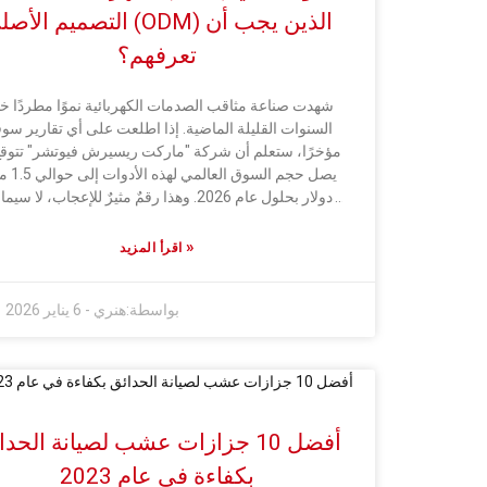
التصميم الأصلي (ODM) الذين يجب
تعرفهم؟
شهدت صناعة مثاقب الصدمات الكهربائية نموًا مطردًا خل
السنوات القليلة الماضية. إذا اطلعت على أي تقارير سوق
مؤخرًا، ستعلم أن شركة "ماركت ريسيرش فيوتشر" تتوقع
يصل حجم السوق العال
دولار بحلول عام 2026. وهذا رقمٌ مثيرٌ للإعجاب، لا سيم
الأخذ في الاعتبار معدل النمو السنوي البالغ 6
2021 إلى عام 2026. يُظهر هذا بوضوح مدى رغبة النا
»
اقرأ المزيد
اقتناء أدوات كهربائية موثوقة وعالية الأداء، سواءً للمشار
المنزلية أو للمشاريع التجارية الكبيرة. ويؤكد خبراء الصنا
بواسطة:
هنري
-
6 يناير 2026
مثل جون سميث، المعروف في عالم الأدوات الكهربائية
باستمرار أن الابتكار في التصميم والوظائف هو سرّ الريا
في هذا المجال. ومن بين جميع الشركات العاملة في الس
تبرز بعض العلامات التجارية بشكلٍ لافت، مثل بوش وماكي
وديوالت. فقد تمكنت هذه الشركات من ترسيخ مكانتها 
السوق من خلال التزامها بالجودة والأداء. ولكن الأمور لا ت
أفضل 10 جزازات عشب لصيانة الحد
دائمًا على ما يرام، فليست كل الشركات قادرة على تحق
التوازن الأمثل بين خفض التكاليف والحفاظ على الجود
بكفاءة في عام 2023