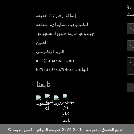
لاً
إضافة: رقم 17، حديقة
التكنولوجيا، تساوزاي، منطقة
جيندونغ، مدينة جينهوا، تشجيانغ،
الصين
البريد الإلكتروني:
info@tmaxtool.com
الهاتف: +86-579-82923707
تابعنا
-
أفضل مدونة
© جميع الحقوق محفوظة - 2010-2024.
خريطة الموقع
-