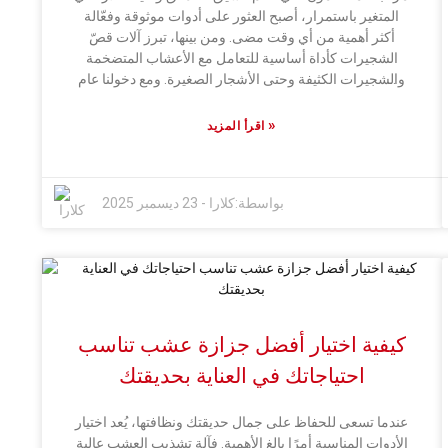
المتغير باستمرار، أصبح العثور على أدوات موثوقة وفعّالة
أكثر أهمية من أي وقت مضى. ومن بينها، تبرز آلات قصّ
الشجيرات كأداة أساسية للتعامل مع الأعشاب المتضخمة
والشجيرات الكثيفة وحتى الأشجار الصغيرة. ومع دخولنا عام
2025، من المهم مواكبة التطورات التكنولوجية والتصميمية
التي حسّنت هذه الأدوات، مما جعلها أكثر قوة وأسهل
»
اقرأ المزيد
استخداماً للجميع. سواء كنت منسق حدائق محترفاً أو مجرد
صاحب منزل، فإن اختيار آلة قصّ الشجيرات المناسبة سيعزز
إنتاجيتك بشكل كبير ويساعدك على تحقيق نتائج أفضل. يهدف
بواسطة:
كلارا
-
23 ديسمبر 2025
هذا الدليل إلى استعراض أفضل آلات قصّ الشجيرات التي
يمكنك الحصول عليها في عام 2025. سنتناول ميزاتها،
وفوائدها، وكيفية عملها. كما سأشارك بعض النصائح حول ما
يجب مراعاته عند اختيارها، مثل قوة المحرك، والوزن،
وسهولة الاستخدام، ونوع الصيانة المطلوبة. بفضل كل هذه
المعلومات، ستكون مجهزًا بشكل أفضل لاختيار جزازة
العشب التي تناسب احتياجاتك، مما يجعل مشاريع تنسيق
كيفية اختيار أفضل جزازة عشب تناسب
الحدائق الخاصة بك أكثر سلاسة وأسهل في الإدارة من ذي
احتياجاتك في العناية بحديقتك
قبل.
عندما تسعى للحفاظ على جمال حديقتك ونظافتها، يُعد اختيار
الأدوات المناسبة أمرًا بالغ الأهمية. فآلة تشذيب العشب عالية