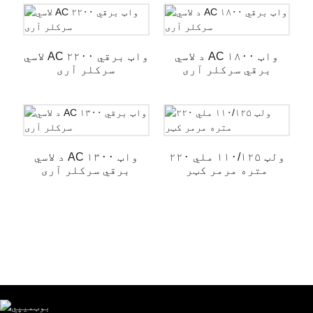
د لاسي AC ۱۸۰۰ واټ
لاسي AC ۲۲۰۰ واټ برقي
برقي سرکلر آری
سرکلر آری
۲۲۰ ولټ ۱۱۰/۱۲۵ ملي
د لاسي AC ۱۳۰۰ واټ
متره مرمر کټر
برقي سرکلر آری