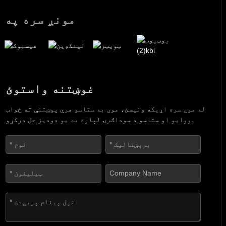
مونږ سره په
غوښتنه واستوئ
له موږ سره اړیکه ونیسئ، موږ به ستاسو هرې پوښتنې ته ځواب
ووایو او ستاسو د سوداګرۍ لپاره به یو دودیز حل درکړو.