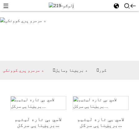
کور
د بریښنا وسایل
د مرمرو پرې کوونکی
لاسي بې تاره لیتیم
لاسي بې تاره لیتیم
بریښنایی سرکل...
بریښنایی سرکل...