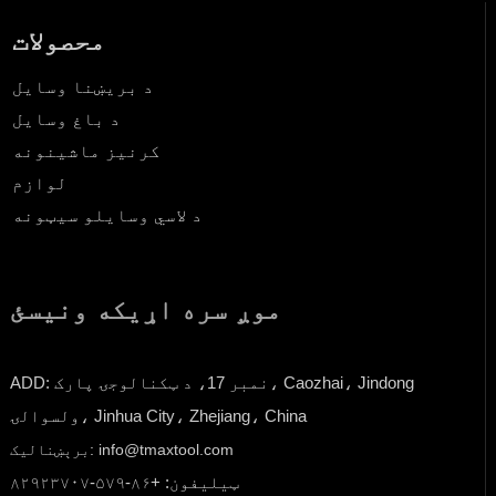
محصولات
د بریښنا وسایل
د باغ وسایل
کرنیز ماشینونه
لوازم
د لاسي وسایلو سیټونه
موږ سره اړیکه ونیسئ
ADD: نمبر 17، د ټکنالوجۍ پارک، Caozhai، Jindong
ولسوالۍ، Jinhua City، Zhejiang، China
برېښنالیک: info@tmaxtool.com
ټیلیفون: +۸۶-۵۷۹-۸۲۹۲۳۷۰۷