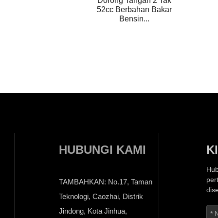
Dorong Tangan 2 Tak
52cc Berbahan Bakar
Bensin...
HUBUNGI KAMI
K
Hub
per
TAMBAHKAN: No.17, Taman
dis
Teknologi, Caozhai, Distrik
Jindong, Kota Jinhua,