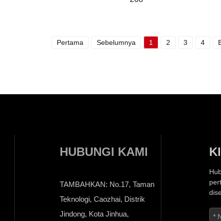
Pertama
Sebelumnya
1
2
3
4
HUBUNGI KAMI
K
Hub
per
TAMBAHKAN: No.17, Taman
dis
Teknologi, Caozhai, Distrik
Jindong, Kota Jinhua,