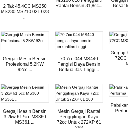
MS180 018 Pengganti
Gergaji
Rantai Bensin 31,8cc...
Besar 
2 Tak 45.4CC MS250
MS230 MS210 021 023
...
Gergaji 
72CC 
Gergaji Mesin Bensin
70.7cc 044 MS440
Profesional 5.2KW
Pengisi Daya Bensin
92cc ...
Berkualitas Tinggi...
Pabrika
Perfor
Gergaji Mesin Bensin
Mesin Gergaji Rantai
3.2kw 61.5cc MS360
Penggilingan Kayu
MS361 ...
72cc Untuk 272XP 61
268