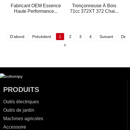
Fabricant OEM Essence
Tronçonneuse À Bois
Haute Performance...
71cc 372XT 372 Chai...
D'abord
Précédent
1
2
3
4
Suivant
Dern
4
PRODUITS
Outils électriques
Outils de jardin
Machines agricoles
Accessoire