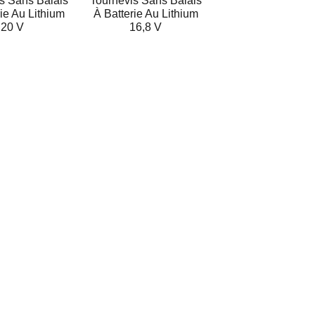
s Sans Balais
Tournevis Sans Balais
rie Au Lithium
À Batterie Au Lithium
20 V
16,8 V