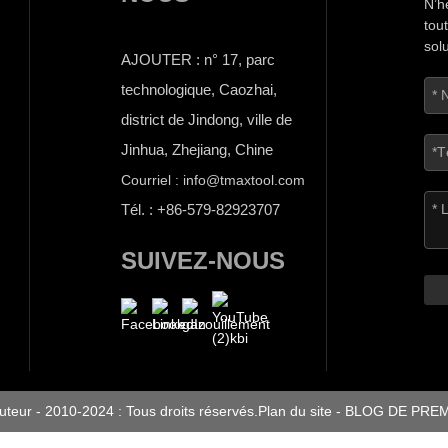
N’h
tou
sol
AJOUTER : n° 17, parc
technologique, Caozhai,
district de Jindong, ville de
Jinhua, Zhejiang, Chine
Courriel : info@tmaxtool.com
Tél. : +86-579-82923707
SUIVEZ-NOUS
auteur - 2010-2024 : Tous droits réservés.
Plan du site
-
BLOG DE PRE