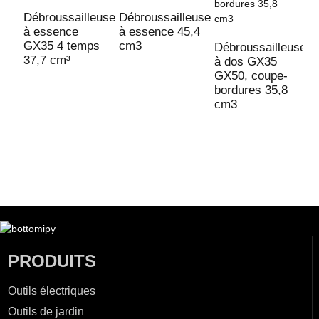
Débroussailleuse
Débroussailleuse
D
à essence
à essence 45,4
à
GX35 4 temps
cm3
c
Débroussailleuse
37,7 cm³
à dos GX35
GX50, coupe-
bordures 35,8
cm3
PRODUITS
Outils électriques
Outils de jardin