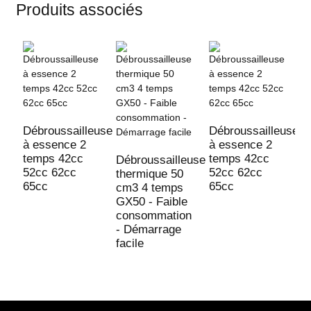
Produits associés
M
Débroussailleuse
Débroussailleuse
à
à essence 2
à essence 2
p
temps 42cc
temps 42cc
Débroussailleuse
d
52cc 62cc
52cc 62cc
thermique 50
65cc
65cc
cm3 4 temps
GX50 - Faible
consommation
- Démarrage
facile