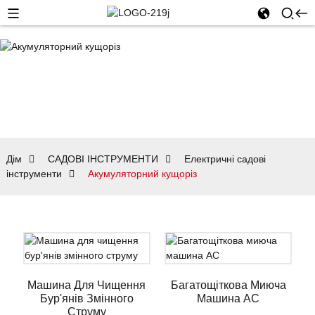
Дім
САДОВІ ІНСТРУМЕНТИ
Електричні садові
інструменти
Акумуляторний кущоріз
Машина Для Чищення
Багатощіткова Миюча
Бур'янів Змінного
Машина AC
Струму