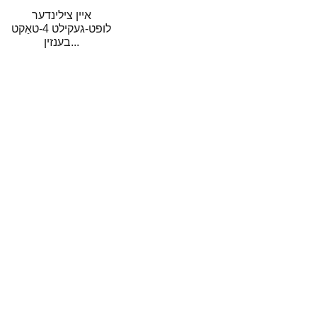
איין צילינדער
לופט-געקילט 4-טאַקט
בענזין...