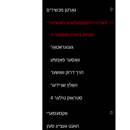
גאָרטן מכשירים
לאַנדווירטשאַפטלעכע מאַשינערי
4-שטאָק בענזין מאָטאָר
גענעראַטאָר
וואַסער פּאָמפּע
הויך דרוק וואַשער
האָלץ שניידער
4 סטראָוק טילער
אַקסעסאָרי
האַנט געצייַג סעץ