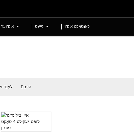
קאָנטאַקט אונדז
נייעס
אונדזער 
היים
לאַנדוו