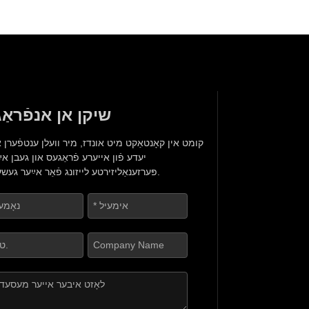
שיקן אן אנפֿראַ
קומט אין קאָנטאַקט מיט אונדז, מיר וועלן ענטפֿערן 
יעדע פֿון אייערע פֿראַגעס און געבן אײַ
פּערזענאַליזירטע לייזונג פֿאַר אײַער געשעפֿט.