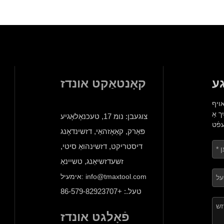
גע
קאָנטאַקט אונדז
אויף
ך אַ
צוגעבן: נומ 17, טעכנאָלאָגיע
פּאַרק, קאַאָזהאַי, דזשינדאָנג
דיסטריקט, דזשינהואַ סיטי,
זשעדזשיאַנג, טשיינאַ
אימעיל: info@tmaxtool.com
טעל.: +86-579-82923707
פֿאָלגט אונדז