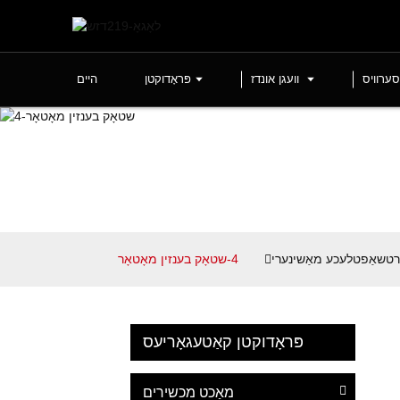
סערוויס
וועגן אונדז
פּראָדוקטן
היים
ירטשאַפטלעכע מאַשינערי
4-שטאָק בענזין מאָטאָר
פּראָדוקטן קאַטעגאָריעס
מאַכט מכשירים