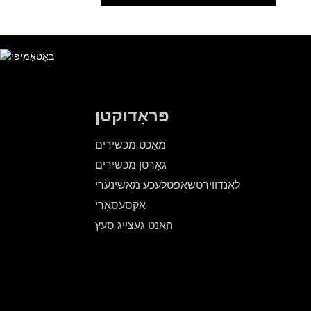
פּראָדוקטן
מאַכט מכשירים
גאָרטן מכשירים
לאַנדווירטשאַפטלעכע מאַשינערי
אַקסעסאָרי
האַנט געצייַג סעץ