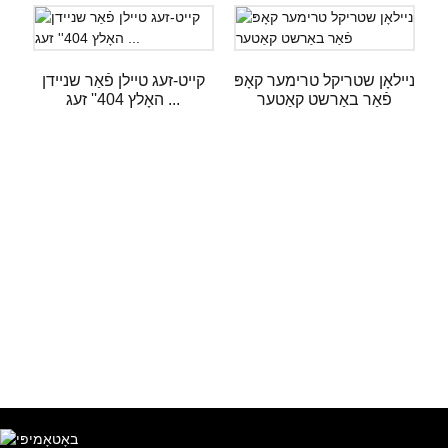
ניילאָן שטריקל טרימער קאָפּ
קייט-זעג טיילן פֿאַר שניידן
פֿאַר באַרשט קאַטער
האָלץ 404'' זעג ...