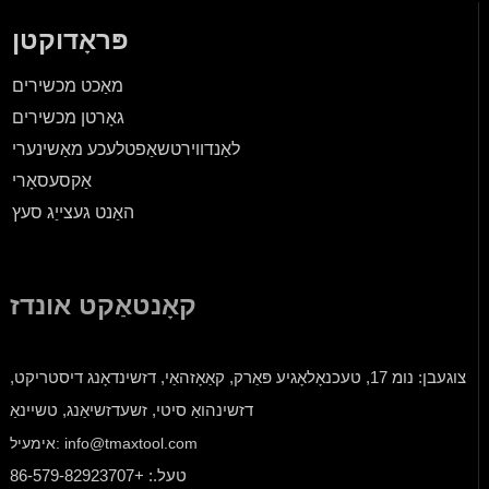
פּראָדוקטן
מאַכט מכשירים
גאָרטן מכשירים
לאַנדווירטשאַפטלעכע מאַשינערי
אַקסעסאָרי
האַנט געצייַג סעץ
קאָנטאַקט אונדז
צוגעבן: נומ 17, טעכנאָלאָגיע פּאַרק, קאַאָזהאַי, דזשינדאָנג דיסטריקט,
דזשינהואַ סיטי, זשעדזשיאַנג, טשיינאַ
אימעיל: info@tmaxtool.com
טעל.: +86-579-82923707