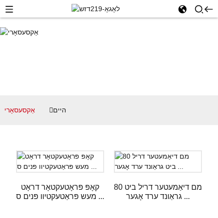
היים
אַקסעסאָרי
80 מם דיאַמעטער דריל ביט
קאָפּ פּראָטעקטאָר דראָט
גראַונד ערד אָגער ...
מעש פּראַטעקטיוו פּנים ס ...