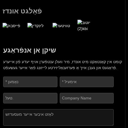
פֿאָלגט אונדז
שיקן אן אנפֿראַגע
קומט אין קאָנטאַקט מיט אונדז, מיר וועלן ענטפֿערן אויף יעדע פֿון אייערע
פֿראַגעס און געבן אײַך אַ פּערזענאַליזירטע לייזונג פֿאַר אײַער געשעפֿט.