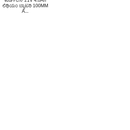
ಕಾರ್ಡ್‌ಲೆಸ್ 21V 4.0Ah
ಲಿಥಿಯಂ ಬ್ಯಾಟರಿ 100MM
A...