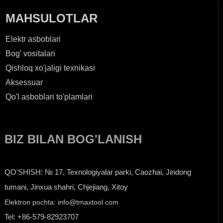
MAHSULOTLAR
Elektr asboblari
Bog' vositalari
Qishloq xo'jaligi texnikasi
Aksessuar
Qo'l asboblari to'plamlari
BIZ BILAN BOG'LANISH
QO'SHISH: № 17, Texnologiyalar parki, Caozhai, Jindong
tumani, Jinxua shahri, Chjejiang, Xitoy
Elektron pochta: info@tmaxtool.com
Tel: +86-579-82923707