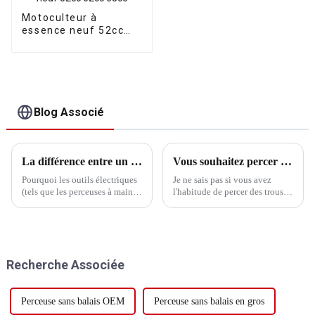
Motoculteur à
essence neuf 52cc
62cc 65cc
Blog Associé
La différence entre un moteur sans balais et un moteur à balais
Vous souhaitez percer un trou dans le mur, mais vous avez peur des fils dans le mur ?
Pourquoi les outils électriques
Je ne sais pas si vous avez
(tels que les perceuses à main,
l'habitude de percer des trous
les meuleuses d'angle, etc.)
dans le mur, de percer des trous
utilisent-ils généralement des
dans le mur, et d'avoir peur de
moteurs à balais plutôt que des
casser les fils à l'intérieur, ce
moteurs sans balais ? Si vous
qui est particulièrement
voulez comprendre, cela ne
difficile à réparer, et vous
Recherche Associée
tient vraiment pas en une
devez...
phrase ou deux.
Perceuse sans balais OEM
Perceuse sans balais en gros