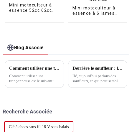
Mini motoculteur à
Mini motoculteur à
essence 52cc 62cc
essence à 6 lames
65cc
52cc 62cc 65cc
Blog Associé
Comment utiliser une tronçonneuse
Derrière le souffleur : la force cachée qui fait avancer l'industrie moderne
Comment utiliser une
Hé, aujourd'hui parlons des
tronçonneuse est le suivant :
souffleurs, ce qui peut sembler
Matériel de préparation :
un peu ennuyeux. Mais ne le
tronçonneuse
sous-estimez pas, ce produit
dans notre vie professionnelle a
vraiment de nombreuses
applications, des gros
Recherche Associée
équipements industriels aux...
Clé à chocs sans fil 18 V sans balais