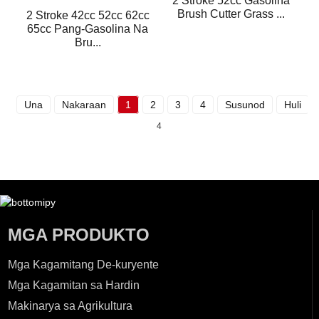
2 Stroke 52cc Gasolina
Brush Cutter Grass ...
2 Stroke 42cc 52cc 62cc
65cc Pang-Gasolina Na
Bru...
Una
Nakaraan
1
2
3
4
Susunod
Huli
K
4
MGA PRODUKTO
Mga Kagamitang De-kuryente
Mga Kagamitan sa Hardin
Makinarya sa Agrikultura