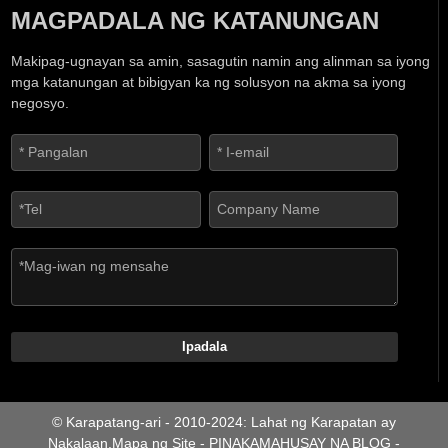
MAGPADALA NG KATANUNGAN
Makipag-ugnayan sa amin, sasagutin namin ang alinman sa iyong
mga katanungan at bibigyan ka ng solusyon na akma sa iyong
negosyo.
Ipadala
© Karapatang-ari - 2010-2024: Lahat ng Karapatan ay
Nakalaan.
Mapa ng Site
-
PINAKAMAHUSAY NA BLOG
-