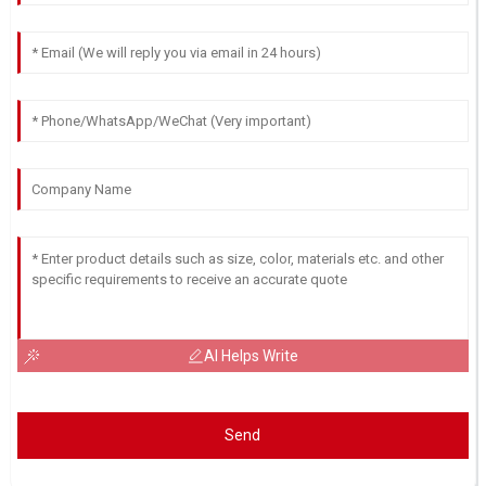
AI Helps Write
Send