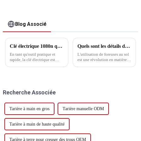
Blog Associé
Clé électrique 1080n quel couple de serrage
Quels sont les détails de l'utilisation des forets au sol ?
En tant qu'outil pratique et
L'utilisation de foreuses au sol
rapide, la clé électrique est
est une révolution en matière
largement utilisée dans divers
de productivité. Dans la
domaines industriels.
production de mon pays,
Cependant, de nombreuses
l'utilisation de machines se
personnes ont souvent des
développe très rapidement.
questions sur le couple des clés
Cela ne fait pas très longtemps
Recherche Associée
électriques. Cet article
qu'elles sont entrées sur le
expliquera...
marché intérieur...
Tarière à main en gros
Tarière manuelle ODM
Tarière à main de haute qualité
Tarière à terre pour creuser des trous OEM