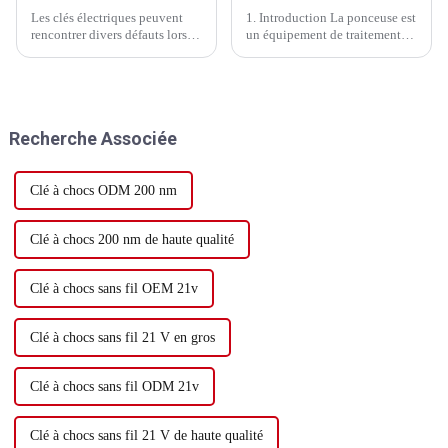
Les clés électriques peuvent
1. Introduction La ponceuse est
rencontrer divers défauts lors
un équipement de traitement
de leur utilisation. Comprendre
couramment utilisé, largement
les causes de ces défauts et
utilisé dans le traitement de
leurs méthodes de réparation
surface du métal, du bois, de la
peut aider les utilisateurs à
pierre et d'autres matériaux.
mieux entretenir l'équipement
Cependant, en raison d'une
Recherche Associée
et à prolonger sa durée de vie.
utilisation à long terme et d'une
utilisation inappropriée ...
Clé à chocs ODM 200 nm
Clé à chocs 200 nm de haute qualité
Clé à chocs sans fil OEM 21v
Clé à chocs sans fil 21 V en gros
Clé à chocs sans fil ODM 21v
Clé à chocs sans fil 21 V de haute qualité