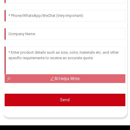
AI Helps Write
Send