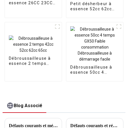
essence 26CC 23CC
Petit désherbeur à
550 mm
essence 52cc 62cc
65cc, mini cultivateur
de jardin,
motoculteur
Débroussailleuse à
essence 2 temps
Débroussailleuse à
42cc 52cc 62cc 65cc
essence 50cc 4
temps GX50 Faible
consommation
Débroussailleuse à
démarrage facile
Blog Associé
Défauts courants et méthodes de réparation des clés électriques
Défauts courants et réparations des ponceuses