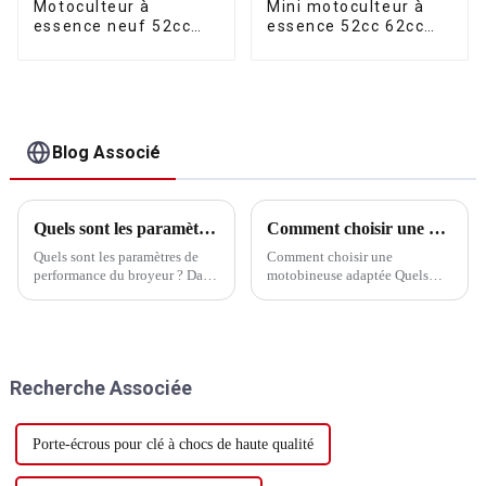
Motoculteur à
Mini motoculteur à
essence neuf 52cc
essence 52cc 62cc
62cc 65cc
65cc
Blog Associé
Quels sont les paramètres de performance du concasseur ?
Comment choisir une motobineuse adaptée
Quels sont les paramètres de
Comment choisir une
performance du broyeur ? Dans
motobineuse adaptée Quels
les domaines de la foresterie,
sont les points clés dans le
du jardinage et du traitement
choix d'une motobineuse
des déchets, les broyeurs de
adaptée ? Lors du choix d'une
branches d'arbres jouent un rôle
motobineuse adaptée, nous
essentiel en tant qu'outil
devons prendre en compte des
Recherche Associée
efficace et respectueux de
facteurs tels que la traction du...
l'environnement.
Porte-écrous pour clé à chocs de haute qualité