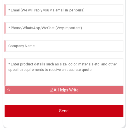
AI Helps Write
Send