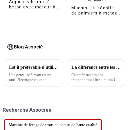
Aiguille vibrante à
béton avec moteur à
Machine de récolte
essence
de palmiers à moteur
à café et olives 32cc
pour outils agricoles
Blog Associé
Est-il préférable d'utiliser une perceuse électrique à main avec ou sans percussion ?
La différence entre les tronçonneuses électriques au lithium et les scies alternatives électriques au lithium
Une perceuse à main est un
Caractéristiques des
outil électrique courant,
tronçonneuses lithium-ion Une
couramment utilisé pour les
tronçonneuse au lithium est un
opérations de perçage. Il existe
outil électrique alimenté par
deux types courants de
des batteries au lithium. Elle se
perceuses à main sur le marché,
compose principalement d'un
avec et sans percussion. Quelle
moteur, d'une lame de scie et
Recherche Associée
est donc la différence entre une
d'une chaîne. Les
perceuse à main et une
tronçonneuses lithium-ion
perceuse à percussion ?
utilisent des chaînes pour...
Machine de forage de trous de poteau de haute qualité