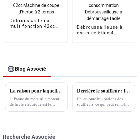
Débroussailleuse
multifonction 42cc
Débroussailleuse à
52cc 62cc Machine de
essence 50cc 4
coupe d'herbe à 2
temps GX50 Faible
temps
consommation
Débroussailleuse à
démarrage facile
Blog Associé
La raison pour laquelle la batterie de la clé électrique ne tourne pas même si elle est alimentée
Derrière le souffleur : la force cachée qui fait avancer l'industrie moderne
1. Panne du moteurLe moteur
Hé, aujourd'hui parlons des
de la clé électrique est le
souffleurs, ce qui peut sembler
composant central de la
un peu ennuyeux. Mais ne le
rotation. En cas de problème
sous-estimez pas, ce produit
avec le moteur, la clé électrique
dans notre vie professionnelle a
ne fonctionnera pas
vraiment de nombreuses
correctement. Les raisons
applications, des gros
Recherche Associée
possibles sont les suivantes :
équipements industriels aux...