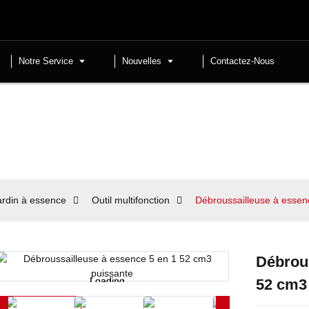
Notre Service
Nouvelles
Contactez-Nous
jardin à essence
Outil multifonction
Débroussailleuse à essen
Débrous
Loading...
Loading...
52 cm3