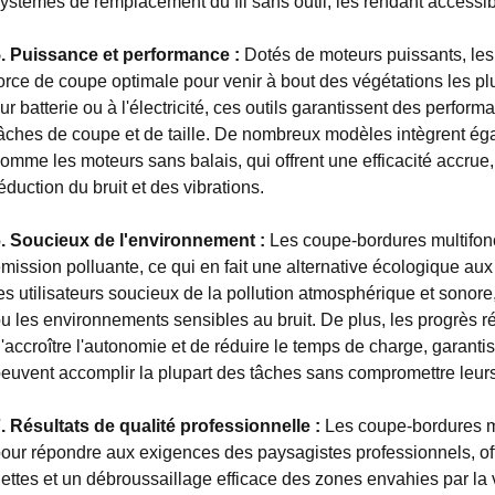
ystèmes de remplacement du fil sans outil, les rendant accessib
. Puissance et performance :
Dotés de moteurs puissants, les
orce de coupe optimale pour venir à bout des végétations les pl
ur batterie ou à l'électricité, ces outils garantissent des perfor
âches de coupe et de taille. De nombreux modèles intègrent é
omme les moteurs sans balais, qui offrent une efficacité accru
éduction du bruit et des vibrations.
. Soucieux de l'environnement :
Les coupe-bordures multifonc
mission polluante, ce qui en fait une alternative écologique au
es utilisateurs soucieux de la pollution atmosphérique et sonor
u les environnements sensibles au bruit. De plus, les progrès r
'accroître l'autonomie et de réduire le temps de charge, garant
euvent accomplir la plupart des tâches sans compromettre leur
. Résultats de qualité professionnelle :
Les coupe-bordures m
our répondre aux exigences des paysagistes professionnels, of
ettes et un débroussaillage efficace des zones envahies par la v