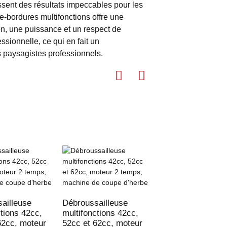
ssent des résultats impeccables pour les
e-bordures multifonctions offre une
tion, une puissance et un respect de
ssionnelle, ce qui en fait un
es paysagistes professionnels.
Tondeuse à gazon
multifonction 32,
ailleuse
Débroussailleuse
pour jardin
ctions 42cc,
multifonctions 42cc,
62cc, moteur
52cc et 62cc, moteur