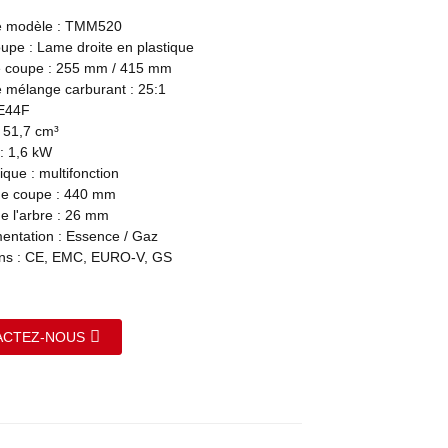
 modèle : TMM520
upe : Lame droite en plastique
e coupe : 255 mm / 415 mm
 mélange carburant : 25:1
1E44F
: 51,7 cm³
: 1,6 kW
ique : multifonction
de coupe : 440 mm
e l'arbre : 26 mm
mentation : Essence / Gaz
ions : CE, EMC, EURO-V, GS
ACTEZ-NOUS