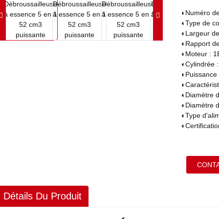
◐
Numéro de
◐
Type de co
◐
Largeur d
◐
Rapport de
◐
Moteur : 
◐
Cylindrée 
◐
Puissance 
◐
Caractérist
◐
Diamètre 
◐
Diamètre d
◐
Type d'ali
◐
Certificat
CONT
Détails Du Produit