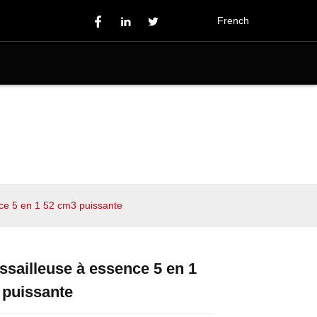
French
ce 5 en 1 52 cm3 puissante
sailleuse à essence 5 en 1
Loading...
Loading...
Loading...
Loading...
 puissante