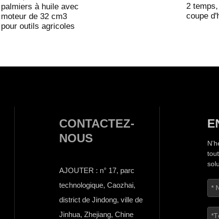
2 temps,
palmiers à huile avec
coupe d'
moteur de 32 cm3
pour outils agricoles
CONTACTEZ-
E
NOUS
N’h
tou
sol
AJOUTER : n° 17, parc
technologique, Caozhai,
district de Jindong, ville de
Jinhua, Zhejiang, Chine