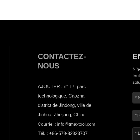
CONTACTEZ-
E
NOUS
N’h
tou
sol
AJOUTER : n° 17, parc
technologique, Caozhai,
district de Jindong, ville de
Jinhua, Zhejiang, Chine
Courriel : info@tmaxtool.com
Tél. : +86-579-82923707