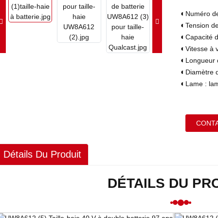
◐
Numéro d
◐
Tension de
◐
Capacité d
◐
Vitesse à 
◐
Longueur 
◐
Diamètre 
◐
Lame : lam
CONT
Détails Du Produit
DÉTAILS DU PR