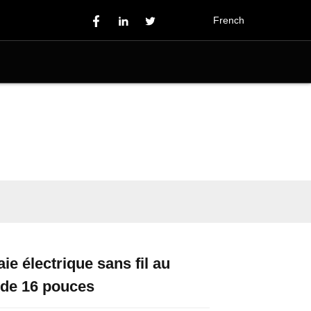
French
aie électrique sans fil au
Loading...
Loading...
Loading...
Loading...
 de 16 pouces