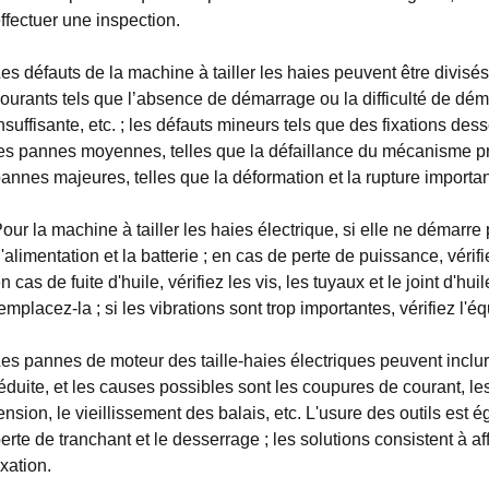
ffectuer une inspection.
es défauts de la machine à tailler les haies peuvent être divisés
ourants tels que l’absence de démarrage ou la difficulté de dé
nsuffisante, etc. ; les défauts mineurs tels que des fixations des
es pannes moyennes, telles que la défaillance du mécanisme pri
annes majeures, telles que la déformation et la rupture importa
our la machine à tailler les haies électrique, si elle ne démarre p
'alimentation et la batterie ; en cas de perte de puissance, vérifi
n cas de fuite d'huile, vérifiez les vis, les tuyaux et le joint d'hu
emplacez-la ; si les vibrations sont trop importantes, vérifiez l'é
es pannes de moteur des taille-haies électriques peuvent inclure
éduite, et les causes possibles sont les coupures de courant, le
ension, le vieillissement des balais, etc. L'usure des outils est
erte de tranchant et le desserrage ; les solutions consistent à aff
ixation.