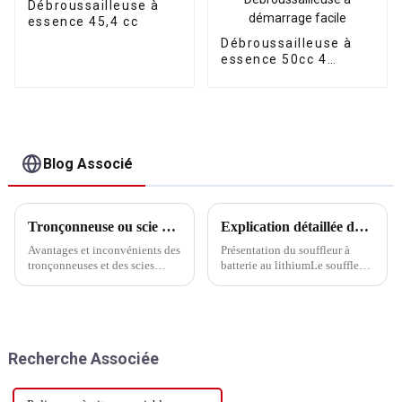
Débroussailleuse à
essence 45,4 cc
Débroussailleuse à
essence 50cc 4
temps GX50 Faible
consommation
Débroussailleuse à
démarrage facile
Blog Associé
Tronçonneuse ou scie électrique, laquelle est la plus pratique ?
Explication détaillée de la méthode d'inversion du souffleur à batterie au lithium
Avantages et inconvénients des
Présentation du souffleur à
tronçonneuses et des scies
batterie au lithiumLe souffleur
électriquesUne tronçonneuse
à batterie au lithium est un
est un outil de travail du bois
appareil couramment utilisé
traditionnel, généralement
pour charger et décharger les
alimenté par un moteur à deux
batteries. Par rapport aux autres
temps, qui peut couper
souffleurs, les souffleurs à
Recherche Associée
rapidement de gros morceaux
batterie au lithium ont
de bois...
l'avantage...