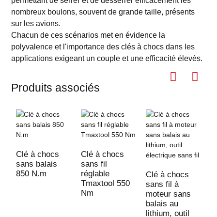
permettant de serrer et de desserrer efficacement les
nombreux boulons, souvent de grande taille, présents
sur les avions.
Chacun de ces scénarios met en évidence la
polyvalence et l'importance des clés à chocs dans les
applications exigeant un couple et une efficacité élevés.
Produits associés
Clé à chocs
Clé à chocs
sans balais
sans fil
C
850 N.m
réglable
s
Clé à chocs
Tmaxtool 550
4
sans fil à
Nm
b
moteur sans
l
balais au
lithium, outil