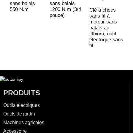
sans balais
sans balais
s
550 N.m
1200 N.m (3/4
1
Clé à chocs
pouce)
p
sans fil à
moteur sans
balais au
lithium, outil
électrique sans
fil
PRODUITS
Outils électriques
Outils de jardin
Machines agricoles
Accessoire