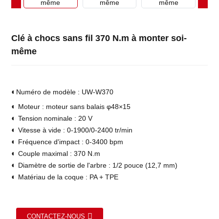
Clé à chocs sans fil 370 N.m à monter soi-
même
◐
Numéro de modèle : UW-W370
◐
Moteur : moteur sans balais φ48×15
◐
Tension nominale : 20 V
◐
Vitesse à vide : 0-1900/0-2400 tr/min
◐
Fréquence d'impact : 0-3400 bpm
◐
Couple maximal : 370 N.m
◐
Diamètre de sortie de l'arbre : 1/2 pouce (12,7 mm)
◐
Matériau de la coque : PA + TPE
CONTACTEZ-NOUS