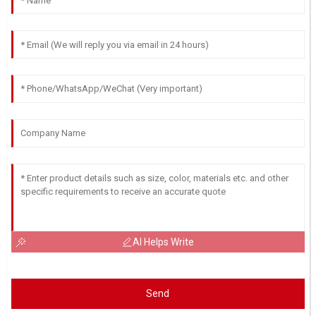
AI Helps Write
Send