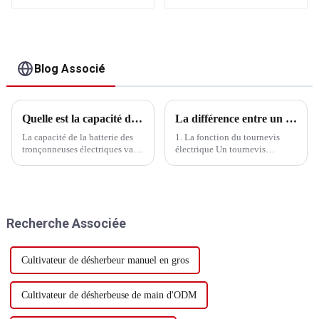
Blog Associé
Quelle est la capacité de la batterie d'une tronçonneuse électrique
La différence entre un tournevis électrique à percussion et un tournevis sans percussion
La capacité de la batterie des
1. La fonction du tournevis
tronçonneuses électriques varie
électrique Un tournevis
selon les différents modèles de
électrique est un outil qui
tronçonneuses, généralement
permet de serrer rapidement les
entre 36 V et 80 V, et des
vis. Il peut remplacer le serrage
batteries d'une capacité
manuel des vis et améliorer
comprise entre 2 Ah et 4 Ah
l'efficacité du travail. Dans
Recherche Associée
sont couramment utilisées.
l'utilisation de l'électricité...
Cultivateur de désherbeur manuel en gros
Cultivateur de désherbeuse de main d'ODM