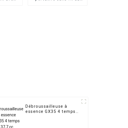
thium 21
lithium pour menuisier
h
Débroussailleuse à
essence GX35 4 temps
37,7 cc