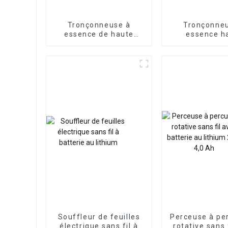
Tronçonneuse à
Tronçonne
essence de haute
essence h
qualité 70,7 cc 044
performan
MS440
fabricant
Souffleur de feuilles
Perceuse à pe
électrique sans fil à
rotative sans 