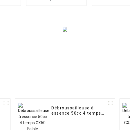
batterie au lithium
batterie au li
V 4,0 A
Débroussailleuse à
essence 50cc 4 temps
GX50 Faible
consommation
Débroussailleuse à