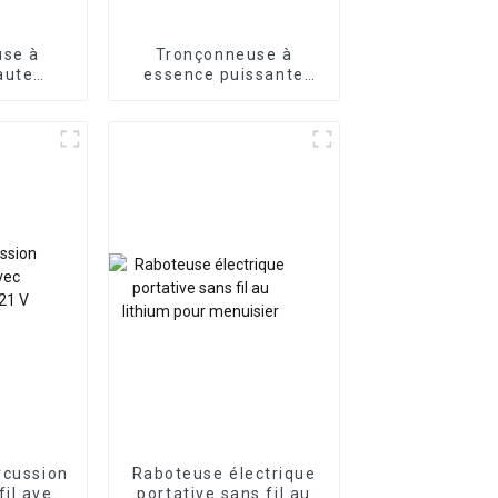
use à
Tronçonneuse à
aute
essence puissante
ce du
62CC 3000W
 OEM
rcussion
Raboteuse électrique
fil avec
portative sans fil au