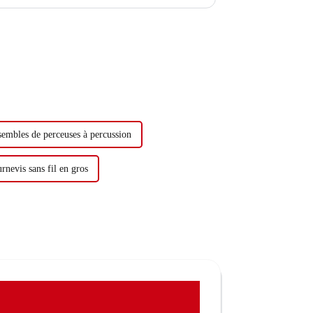
 sont divisées en deux types : ...
sembles de perceuses à percussion
rnevis sans fil en gros