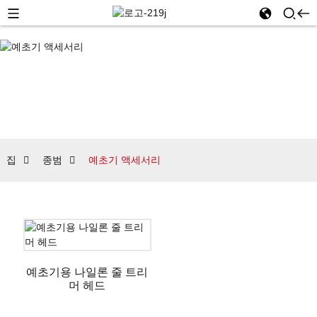
집
종범
예초기 액세서리
예초기용 나일론 줄 트리
머 헤드