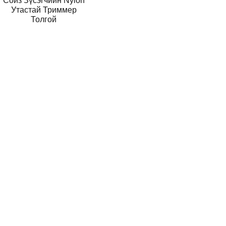
Сойз Зүсэгчийн Nylon
Утастай Триммер
Толгой