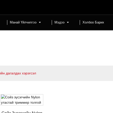
Манай Үйлчилгээ
Мэдээ
Холбоо Барих
ийн дагалдах хэрэгсэл