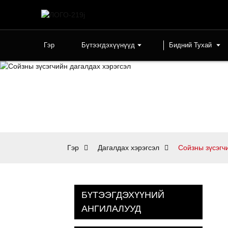
Гэр
Бүтээгдэхүүнүүд
Бидний Тухай
Гэр
Дагалдах хэрэгсэл
Сойзны зүсэгч
БҮТЭЭГДЭХҮҮНИЙ
АНГИЛАЛУУД