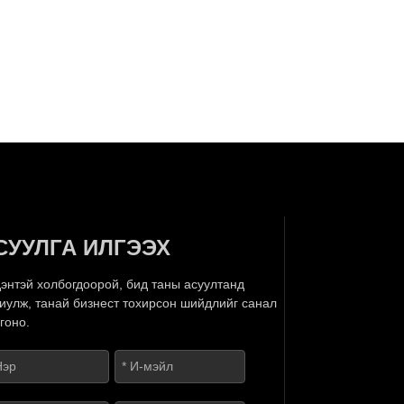
СУУЛГА ИЛГЭЭХ
энтэй холбогдоорой, бид таны асуултанд
иулж, танай бизнест тохирсон шийдлийг санал
гоно.