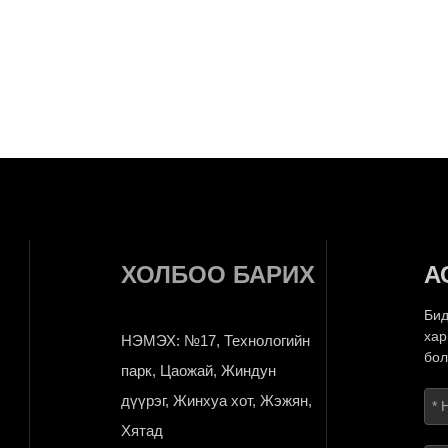
ХОЛБОО БАРИХ
А
Бид
хар
НЭМЭХ: №17, Технологийн
бол
парк, Цаожай, Жиндун
дүүрэг, Жинхуа хот, Жэжян,
Хятад