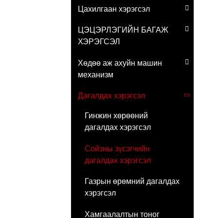
Цахилгаан хэрэгсэл
ЦЭЦЭРЛЭГИЙН БАГАЖ
ХЭРЭГСЭЛ
Хөдөө аж ахуйн машин
механизм
Дагалдах хэрэгсэл
Гинжин хөрөөний
дагалдах хэрэгсэл
Сойзны зүсэгчийн
дагалдах хэрэгсэл
Газрын өрөмний дагалдах
хэрэгсэл
Хамгаалалтын тоног