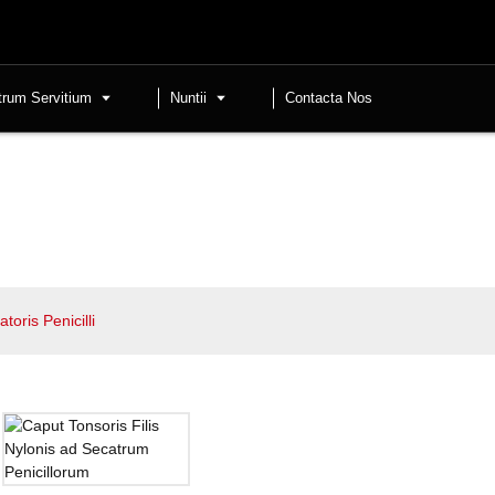
trum Servitium
Nuntii
Contacta Nos
oris Penicilli