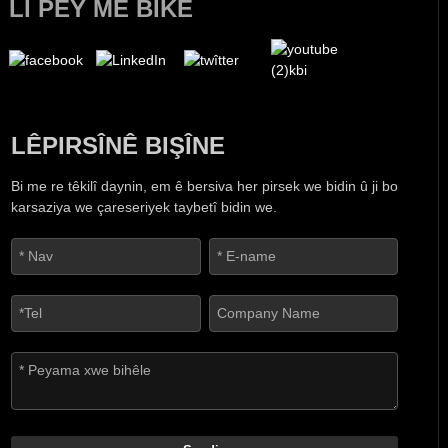
LI PEY ME BIKE
LÊPIRSÎNÊ BIŞÎNE
Bi me re têkilî daynin, em ê bersiva her pirsek we bidin û ji bo
karsaziya we çareseriyek taybetî bidin we.