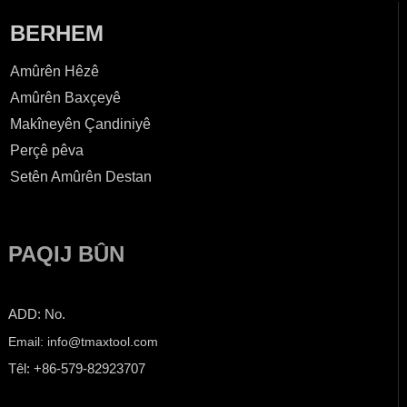
BERHEM
Amûrên Hêzê
Amûrên Baxçeyê
Makîneyên Çandiniyê
Perçê pêva
Setên Amûrên Destan
PAQIJ BÛN
ADD: No.
Email: info@tmaxtool.com
Têl: +86-579-82923707