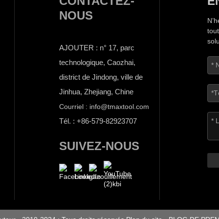
CONTACTEZ-
E
NOUS
N’h
tou
sol
AJOUTER : n° 17, parc
technologique, Caozhai,
district de Jindong, ville de
Jinhua, Zhejiang, Chine
Courriel : info@tmaxtool.com
Tél. : +86-579-82923707
SUIVEZ-NOUS