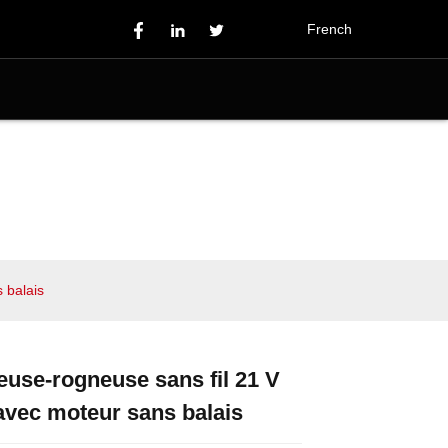
French
 balais
use-rogneuse sans fil 21 V
Loading...
Loading...
Loading...
Loading...
avec moteur sans balais