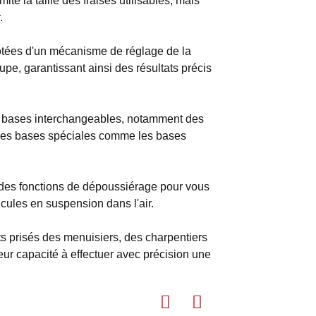
e la taille des fraises utilisables, mais
.
otées d'un mécanisme de réglage de la
pe, garantissant ainsi des résultats précis
s bases interchangeables, notamment des
 des bases spéciales comme les bases
des fonctions de dépoussiérage pour vous
ticules en suspension dans l'air.
s prisés des menuisiers, des charpentiers
t leur capacité à effectuer avec précision une