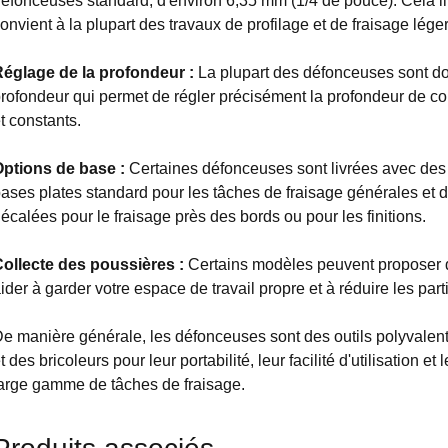
éfonceuses standard, d'environ 6,35 mm (1/4 de pouce). Cela limit
onvient à la plupart des travaux de profilage et de fraisage léger
églage de la profondeur :
La plupart des défonceuses sont d
rofondeur qui permet de régler précisément la profondeur de cou
t constants.
ptions de base :
Certaines défonceuses sont livrées avec de
ases plates standard pour les tâches de fraisage générales et
écalées pour le fraisage près des bords ou pour les finitions.
ollecte des poussières :
Certains modèles peuvent proposer 
ider à garder votre espace de travail propre et à réduire les par
e manière générale, les défonceuses sont des outils polyvalent
t des bricoleurs pour leur portabilité, leur facilité d'utilisation e
arge gamme de tâches de fraisage.