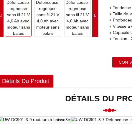
◐ Tondeuse 
◐ Taille de 
◐ Profondeu
◐ Vitesse à
◐ Capacité d
◐ Tension : 
CONT
Détails Du Produit
DÉTAILS DU PR