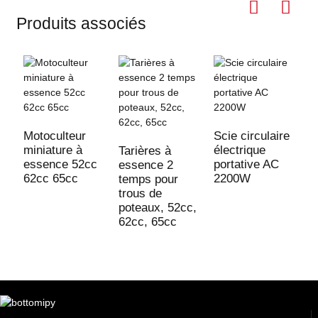
Produits associés
T
p
Motoculteur
Scie circulaire
6
miniature à
électrique
Tarières à
essence 52cc
portative AC
essence 2
62cc 65cc
2200W
temps pour
trous de
poteaux, 52cc,
62cc, 65cc