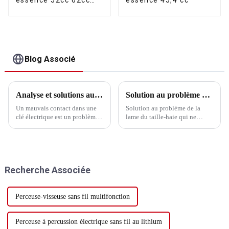
65cc
Blog Associé
Analyse et solutions aux causes du mauvais contact des clés électriques
Solution au problème de lame de taille-haie qui ne bouge pas
Un mauvais contact dans une
Solution au problème de la
clé électrique est un problème
lame du taille-haie qui ne
courant qui peut entraîner un
bouge pas ‌La solution
dysfonctionnement de
principale au problème de la
l'appareil. Voici quelques
lame du taille-haie qui ne
causes possibles et les
bouge pas : tout d'abord,
solutions correspondantes :
vérifiez si la lame est usée ou
Recherche Associée
Analyse des raisons : Mauvais
endommagée. Si la lame...
contact dans une clé électrique
Perceuse-visseuse sans fil multifonction
Perceuse à percussion électrique sans fil au lithium