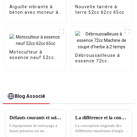
Aiguille vibrante à
Nouvelle tarière à
béton avec moteur à
terre 52cc 62cc 65cc
essence
Motoculteur à
Débroussailleuse à
essence neuf 52cc
essence 72cc
62cc 65cc
Machine de coupe
d'herbe à 2 temps
Blog Associé
Défauts courants et solutions des machines de nettoyage à haute pression
La différence et la connexion entre la meuleuse d'angle, la machine à marbre et la scie circulaire électrique
L'équipement de nettoyage à
La conception originale des
haute pression est un
différentes meuleuses d'angle
équipement de nettoyage
est une sorte d'outil de meulage