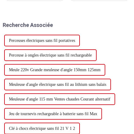
industriel et commercial très
pour couper et meuler le bois
important, une large gamme
FRP. La scie circulaire
d'utilisation, d'assainissement,
électrique est principalement
de canalisations et de
destinée à couper des
Recherche Associée
nettoyage industriel sera
matériaux tendres tels que le
utilisée, mais le h...
bois, le marbre...
Perceuses électriques sans fil portatives
Perceuse à ongles électrique sans fil rechargeable
Meule 220v Grande meuleuse d'angle 150mm 125mm
Meuleuse d'angle électrique sans fil au lithium sans balais
Meuleuse d'angle 115 mm Ventes chaudes Courant alternatif
Jeu de tournevis rechargeable à batterie sans fil Max
Clé à chocs électrique sans fil 21 V 1 2