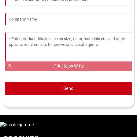
AI Helps Write
Send