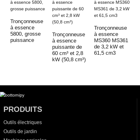
Tronçonneuse
à essence
Tronçonneuse
5800, grosse
à essence
Tronçonneuse
T
puissance
MS360 MS361
à essence
à
de 3,2 kW et
puissante de
p
61,5 cm3
60 cm³ et 2,8
5
kW (50,8 cm³)
p
PRODUITS
Outils électriques
Outils de jardin