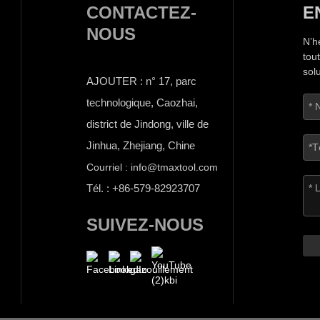
CONTACTEZ-
E
NOUS
N’h
tou
sol
AJOUTER : n° 17, parc
technologique, Caozhai,
district de Jindong, ville de
Jinhua, Zhejiang, Chine
Courriel : info@tmaxtool.com
Tél. : +86-579-82923707
SUIVEZ-NOUS