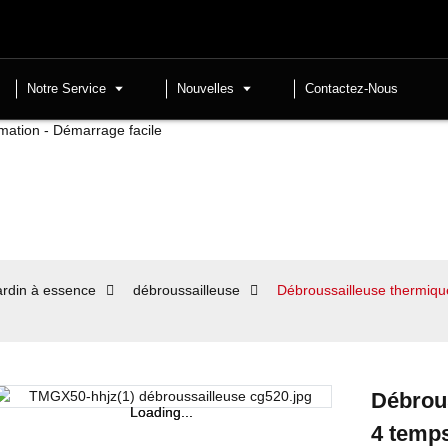
Notre Service
Nouvelles
Contactez-Nous
jardin à essence
débroussailleuse
Débroussailleuse thermiq
Débrou
Loading...
Loading...
4 temps