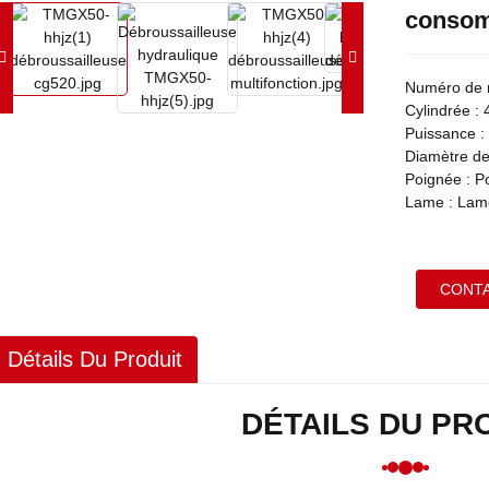
consom
Numéro de 
Cylindrée : 
Puissance :
Diamètre de
Poignée : Po
Lame : Lame
CONT
Détails Du Produit
DÉTAILS DU PR