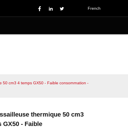
French
ue 50 cm3 4 temps GX50 - Faible consommation -
ssailleuse thermique 50 cm3
Loading...
Loading...
Loading...
Loading...
 GX50 - Faible