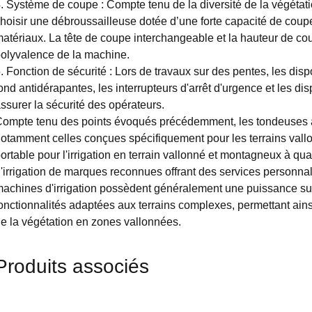
. Système de coupe : Compte tenu de la diversité de la végétati
hoisir une débroussailleuse dotée d’une forte capacité de coup
atériaux. La tête de coupe interchangeable et la hauteur de cou
olyvalence de la machine.
. Fonction de sécurité : Lors de travaux sur des pentes, les disp
ond antidérapantes, les interrupteurs d'arrêt d'urgence et les dis
ssurer la sécurité des opérateurs.
ompte tenu des points évoqués précédemment, les tondeuses à d
otamment celles conçues spécifiquement pour les terrains val
ortable pour l'irrigation en terrain vallonné et montagneux à q
'irrigation de marques reconnues offrant des services personnal
achines d'irrigation possèdent généralement une puissance suff
onctionnalités adaptées aux terrains complexes, permettant ains
e la végétation en zones vallonnées.
Produits associés