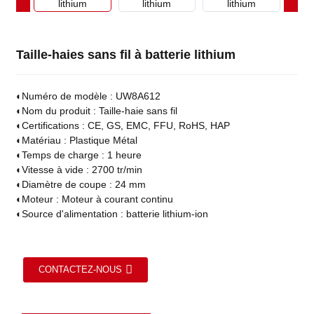
Taille-haies sans fil à batterie lithium
◐
Numéro de modèle : UW8A612
◐
Nom du produit : Taille-haie sans fil
◐
Certifications : CE, GS, EMC, FFU, RoHS, HAP
◐
Matériau : Plastique Métal
◐
Temps de charge : 1 heure
◐
Vitesse à vide : 2700 tr/min
◐
Diamètre de coupe : 24 mm
◐
Moteur : Moteur à courant continu
◐
Source d'alimentation : batterie lithium-ion
CONTACTEZ-NOUS