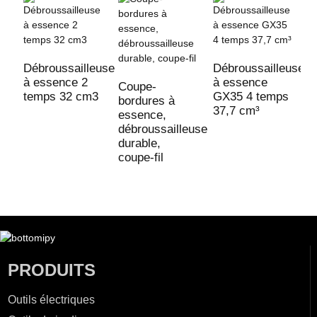
Débroussailleuse
Débroussailleuse
D
à essence 2
à essence
à
Coupe-
temps 32 cm3
GX35 4 temps
G
bordures à
37,7 cm³
3
essence,
débroussailleuse
durable,
coupe-fil
PRODUITS
Outils électriques