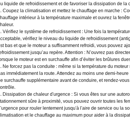
u liquide de refroidissement et de favoriser la dissipation de la 
. Coupez la climatisation et mettez le chauffage en marche : Co
hauffage intérieur à la température maximale et ouvrez la fenêtr
haleur.
. Vérifiez le système de refroidissement : Une fois la tempéra
cceptable, vérifiez le niveau du liquide de refroidissement (ant
st bas et que le moteur a suffisamment refroidi, vous pouvez aj
efroidissement jusqu’au repère. Attention : N’ouvrez pas direc
orsque le moteur est en surchauffe afin d’éviter les brûlures due
. Ne forcez pas la conduite : même si la température du moteur
as immédiatement la route. Attendez au moins une demi-heure p
e surchauffe supplémentaire avant de conduire, et rendez-vou
ontrôle.
. Dissipation de chaleur d'urgence : Si vous êtes sur une autorou
tationnement sûre à proximité, vous pouvez ouvrir toutes les fenêt
'urgence pour rouler lentement jusqu'à l'aire de service ou la sor
limatisation et le chauffage au maximum pour aider à la dissipat