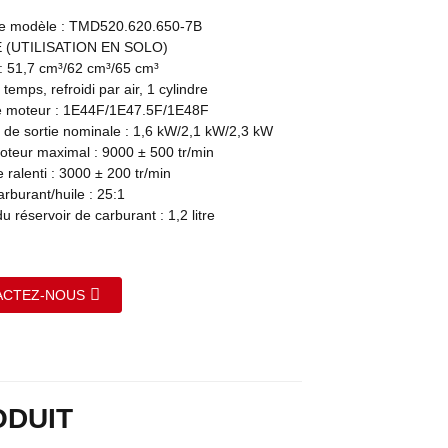
e modèle : TMD520.620.650-7B
 (UTILISATION EN SOLO)
 : 51,7 cm³/62 cm³/65 cm³
 temps, refroidi par air, 1 cylindre
e moteur : 1E44F/1E47.5F/1E48F
 de sortie nominale : 1,6 kW/2,1 kW/2,3 kW
teur maximal : 9000 ± 500 tr/min
ralenti : 3000 ± 200 tr/min
rburant/huile : 25:1
u réservoir de carburant : 1,2 litre
ACTEZ-NOUS
ODUIT