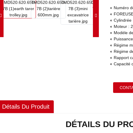
◐ Numéro d
◐ FOREUSE
◐ Cylindrée
◐ Moteur : 2
◐ Modèle d
◐ Puissance
◐ Régime mo
◐ Régime de 
◐ Rapport ca
◐ Capacité d
CONT
Détails Du Produit
DÉTAILS DU PR