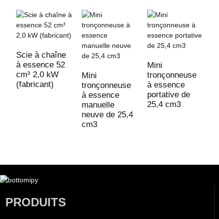
Scie à chaîne
à essence 52
Mini
cm³ 2,0 kW
tronçonneuse
Mini
M
(fabricant)
à essence
tronçonneuse
t
portative de
à essence
à
25,4 cm3
manuelle
m
neuve de 25,4
2
cm3
PRODUITS